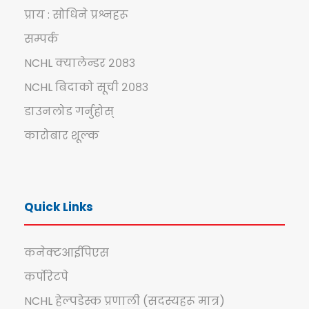
प्राय : सोधिने प्रश्नहरू
सम्पर्क
NCHL क्यालेन्डर २०८३
NCHL बिदाको सूची २०८३
डाउनलोड गर्नुहोस्
कारोबार शूल्क
Quick Links
कनेक्टआईपिएस
कर्पोरेटपे
NCHL हेल्पडेस्क प्रणाली (सदस्यहरू मात्र)